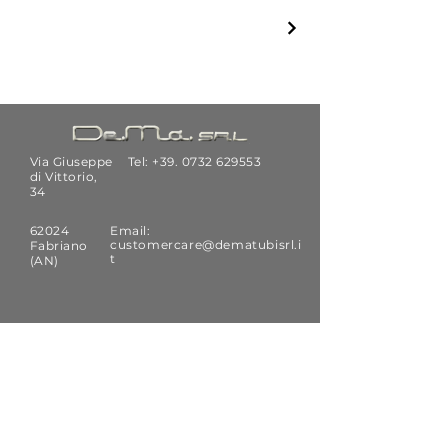
Via Giuseppe
Tel: +39.
0732 629553
di Vittorio,
34
62024
Email:
customercare@dematubisrl.i
Fabriano
t
(AN)
ISCRIVITI
Ricevi le notizie e gli aggiornamenti
tecnici
di De.Ma. s.r.l.