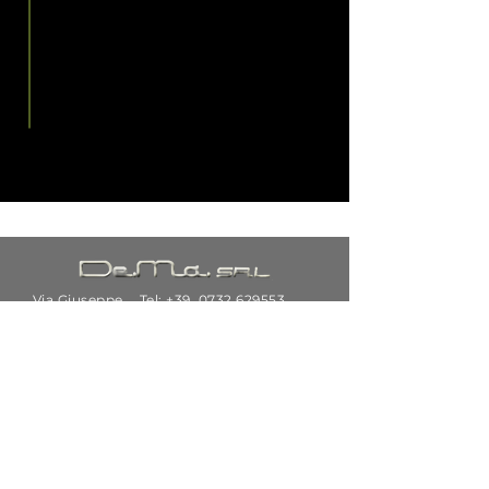
Via Giuseppe
Tel: +39.
0732 629553
di Vittorio,
34
62024
Email:
customercare@dematubisrl.i
Fabriano
t
(AN)