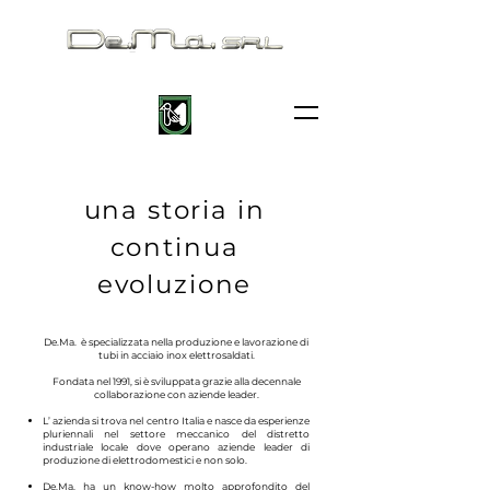
una storia in
continua
evoluzione
De.Ma. è specializzata nella produzione e lavorazione di
tubi in acciaio inox elettrosaldati.
​Fondata nel 1991, si è sviluppata grazie alla decennale
collaborazione con aziende leader.
​L’ azienda si trova nel centro Italia e nasce da esperienze
pluriennali nel settore meccanico del distretto
industriale locale dove operano aziende leader di
produzione di elettrodomestici e non solo.
De.Ma. ha un know-how molto approfondito del