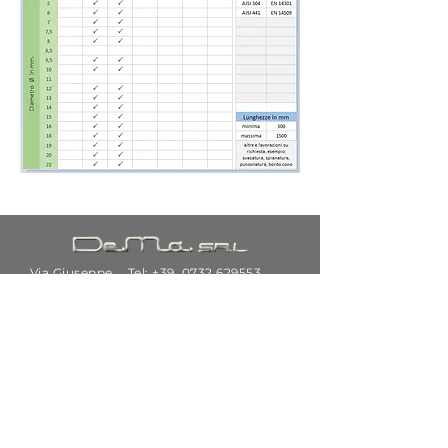
Via Giuseppe
Tel: +39.
0732 629553
di Vittorio,
34
62024
Email:
customercare@dematubisrl.i
Fabriano
t
(AN)