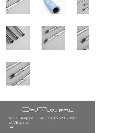
Via Giuseppe
Tel: +39.
0732 629553
di Vittorio,
34