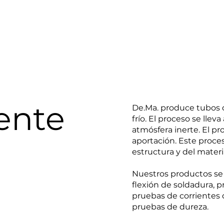
iamo
Quienes somos
Calidad
Tecnología
Apl
ente
De.Ma. produce tubos d
frío. El proceso se lle
atmósfera inerte. El pr
aportación. Este proce
estructura y del mater
Nuestros productos se
flexión de soldadura, 
pruebas de corrientes 
pruebas de dureza.