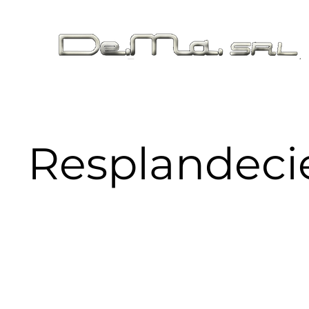
Hogar
Chi s
Resplandeci