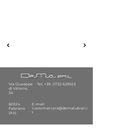
Via Giuseppe
Tel: +39.
0732 629553
di Vittorio,
34
62024
E-mail:
customercare@dematubisrl.i
Fabriano
t
(An)