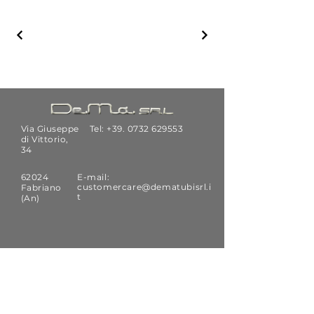
Via Giuseppe
Tel: +39.
0732 629553
di Vittorio,
34
62024
E-mail:
customercare@dematubisrl.i
Fabriano
t
(An)
S'ABONNER
Recevez des actualités et des mises à
jour techniques