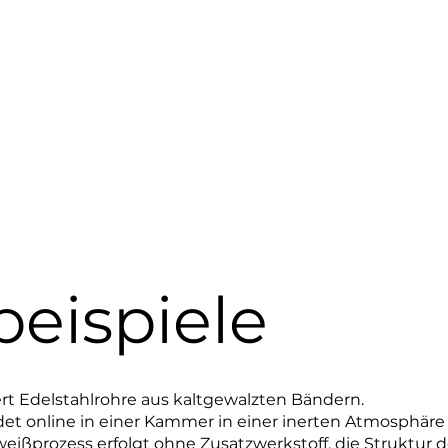
amo
Wer wir sind
Qualität
Technologie
Anwe
eispiele
rt Edelstahlrohre aus kaltgewalzten Bändern.
det online in einer Kammer in einer inerten Atmosphäre 
eißprozess erfolgt ohne Zusatzwerkstoff, die Struktur d