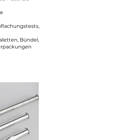
te
flachungstests,
letten, Bündel,
Verpackungen