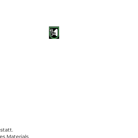
ndungen
Altro
statt.
es Materials